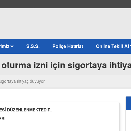
rimiz
S.S.S.
Poliçe Hatırlat
Online Teklif Al
 oturma izni için sigortaya ihti
 sigortaya ihtiyaç duyuyor
ÇESİ DÜZENLENMEKTEDİR.
ERİ