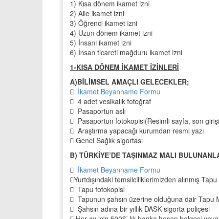
1) Kısa dönem ikamet izni
2) Aile ikamet izni
3) Öğrenci ikamet izni
4) Uzun dönem ikamet izni
5) İnsani ikamet izni
6) İnsan ticareti mağduru ikamet izni
1-KISA DÖNEM İKAMET İZİNLERİ
A)BİLİMSEL AMAÇLI GELECEKLER;

İkamet Beyanname Formu
 4 adet vesikalık fotoğraf
 Pasaportun aslı
 Pasaportun fotokopisi(Resimli sayfa, son giri
 Araştırma yapacağı kurumdan resmi yazı
 Genel Sağlık sigortası
B) TÜRKİYE’DE TAŞINMAZ MALI BULUNANL

İkamet Beyanname Formu
Yurtdışındaki temsilciliklerimizden alınmış Tap
 Tapu fotokopisi
 Tapunun şahsın üzerine olduğuna dair Tapu 
 Şahsın adına bir yıllık DASK sigorta poliçesi
 Her ay için 500$’ lık banka hesap belgesi veya