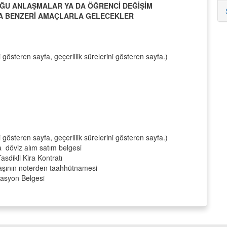
UĞU ANLAŞMALAR YA DA ÖĞRENCİ DEĞİŞİM
YA BENZERİ AMAÇLARLA GELECEKLER
şi gösteren sayfa, geçerlilik sürelerini gösteren sayfa.)
şi gösteren sayfa, geçerlilik sürelerini gösteren sayfa.)
a döviz alım satım belgesi
sdikli Kira Kontratı
aşının noterden taahhütnamesi
vasyon Belgesi