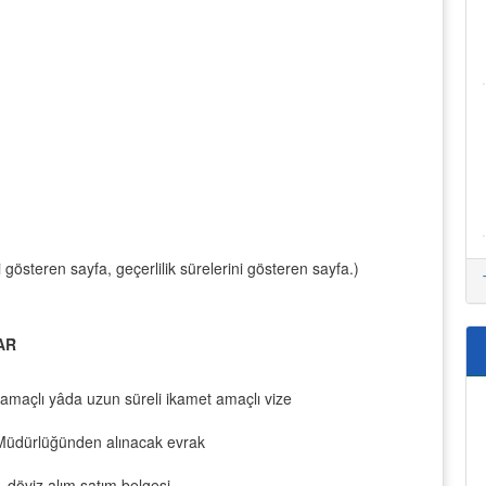
şi gösteren sayfa, geçerlilik sürelerini gösteren sayfa.)
AR
u amaçlı yâda uzun süreli ikamet amaçlı vize
Müdürlüğünden alınacak evrak
 döviz alım satım belgesi