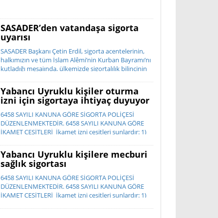
SASADER’den vatandaşa sigorta
uyarısı
SASADER Başkanı Çetin Erdil, sigorta acentelerinin,
halkımızın ve tüm İslam Alêmi’nin Kurban Bayramı’nı
kutladığı mesajında, ülkemizde sigortalılık bilincinin
istenilen düzeyde olmadığını belirterek; “Sigorta, bir
ihtiyaç de...
Yabancı Uyruklu kişiler oturma
izni için sigortaya ihtiyaç duyuyor
6458 SAYILI KANUNA GÖRE SİGORTA POLİÇESİ
DÜZENLENMEKTEDİR. 6458 SAYILI KANUNA GÖRE
İKAMET ÇEŞİTLERİ İkamet izni çeşitleri şunlardır: 1)
Kısa dönem ikamet izni 2) ...
Yabancı Uyruklu kişilere mecburi
sağlık sigortası
6458 SAYILI KANUNA GÖRE SİGORTA POLİÇESİ
DÜZENLENMEKTEDİR. 6458 SAYILI KANUNA GÖRE
İKAMET ÇEŞİTLERİ İkamet izni çeşitleri şunlardır: 1)
Kısa dönem ikamet izni 2) ...