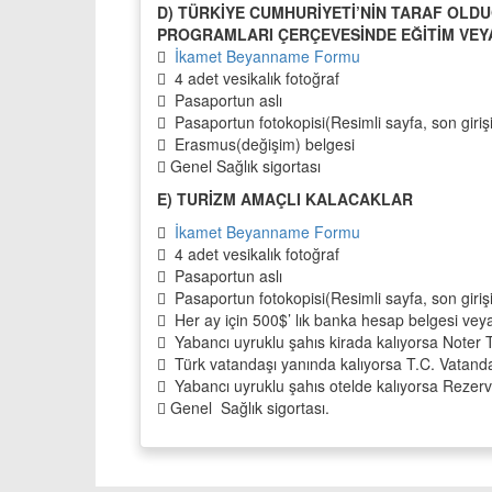
D) TÜRKİYE CUMHURİYETİ’NİN TARAF OLD
PROGRAMLARI ÇERÇEVESİNDE EĞİTİM VE

İkamet Beyanname Formu
 4 adet vesikalık fotoğraf
 Pasaportun aslı
 Pasaportun fotokopisi(Resimli sayfa, son giri
 Erasmus(değişim) belgesi
 Genel Sağlık sigortası
E) TURİZM AMAÇLI KALACAKLAR

İkamet Beyanname Formu
 4 adet vesikalık fotoğraf
 Pasaportun aslı
 Pasaportun fotokopisi(Resimli sayfa, son giri
 Her ay için 500$’ lık banka hesap belgesi vey
 Yabancı uyruklu şahıs kirada kalıyorsa Noter Ta
 Türk vatandaşı yanında kalıyorsa T.C. Vatand
 Yabancı uyruklu şahıs otelde kalıyorsa Rezer
 Genel Sağlık sigortası.