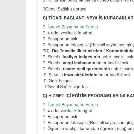
Genel Sağlık sigortası
C) TİCARİ BAĞLANTI VEYA İŞ KURACAKLAR

İkamet Beyanname Formu
 4 adet vesikalık fotoğraf
 Pasaportun aslı
 Pasaportun fotokopisi (Resimli sayfa, son girişi
D)
Dış Temsilciliklerimizden ( Konsoloslukt
 Şirketin f
aaliyet belgesinin
noter tasdikli aslı
 Şirketin
vergi levhasının
noter tasdikli aslı
 Şirketin
ticaret sicil gazetesinin
noter tasdikl
 Şirketin
imza sirkülerinin
noter tasdikli aslı
 Gelir belgesi
Genel Sağlık sigortası
Ç) HİZMET İÇİ EĞİTİM PROGRAMLARINA K

İkamet Beyanname Formu
 4 adet vesikalık fotoğraf
 Pasaportun aslı
 Pasaportun fotokopisi(Resimli sayfa, son giri
 Öğrenim yaptığı kurumdan öğrenim (staj) be