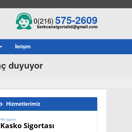
575-2609
0(216)
berkcansigortaltd@gmail.com
İletişim
yaç duyuyor
Hizmetlerimiz
HDI Sigorta
Kasko Sigortası