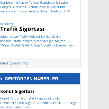
Genişletilmiş Kasko Poliçesi Genişletilmiş Kasko
Poliçesi ile aracınızı, kendinizi ve sevdiklerinizi
güvence altına alın. Yeni bir dönem başlatan HDI
Sigorta hızlı, bürokratik olmayan, müşteri odaklı
hizmet anlayış...
HDI Sigorta
Trafik Sigortası
Süper Destek Trafik Poliçesi Türkiye’deki en
kapsamlı trafik poliçesi olma özelliğini taşıyan
“Süper Destek Trafik Poliçesi”, trafik poliçesinin yanı
sıra Mini Tamir Hizmeti, Dar Kap...
Tüm Hizmetlerimiz
SEKTÖRDEN HABERLER
Konut Sigortası
Konut Yardım Hizmetleri Kapsamı Sunulan
Hizmetler* Limit Bilgi Hattı Hizmeti Sınırsız Tıbbi Bilgi
ve Danışmanlık Sınırsız ...