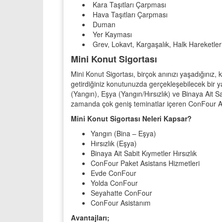
Kara Taşıtları Çarpması
Hava Taşıtları Çarpması
Duman
Yer Kayması
Grev, Lokavt, Kargaşalık, Halk Hareketleri
Mini Konut Sigortası
Mini Konut Sigortası, birçok anınızı yaşadığınız,
getirdiğiniz konutunuzda gerçekleşebilecek bir ya
(Yangın), Eşya (Yangın/Hırsızlık) ve Binaya Ait Sab
zamanda çok geniş teminatlar içeren ConFour Asi
Mini Konut Sigortası Neleri Kapsar?
Yangın (Bina – Eşya)
Hırsızlık (Eşya)
Binaya Ait Sabit Kıymetler Hırsızlık
ConFour Paket Asistans Hizmetleri
Evde ConFour
Yolda ConFour
Seyahatte ConFour
ConFour Asistanım
Avantajları;