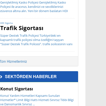
Genişletilmiş Kasko Poliçesi Genişletilmiş Kasko
Poliçesi ile aracınızı, kendinizi ve sevdiklerinizi
güvence altına alın. Yeni bir dönem başlatan HDI
Sigorta hızlı, bürokratik olmayan, müşteri odaklı
hizmet anlayış...
HDI Sigorta
Trafik Sigortası
Süper Destek Trafik Poliçesi Türkiye’deki en
kapsamlı trafik poliçesi olma özelliğini taşıyan
“Süper Destek Trafik Poliçesi”, trafik poliçesinin yanı
sıra Mini Tamir Hizmeti, Dar Kap...
Tüm Hizmetlerimiz
SEKTÖRDEN HABERLER
Konut Sigortası
Konut Yardım Hizmetleri Kapsamı Sunulan
Hizmetler* Limit Bilgi Hattı Hizmeti Sınırsız Tıbbi Bilgi
ve Danışmanlık Sınırsız ...