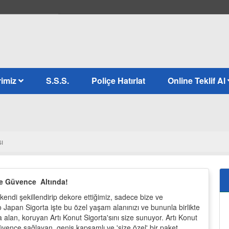
rimiz
S.S.S.
Poliçe Hatırlat
Online Teklif Al
ı
e Güvence Altında!
, kendi şekillendirip dekore ettiğimiz, sadece bize ve
 Japan Sigorta işte bu özel yaşam alanınızı ve bununla birlikte
a alan, koruyan Artı Konut Sigorta'sını size sunuyor. Artı Konut
ı güvence sağlayan, geniş kapsamlı ve 'size özel' bir paket