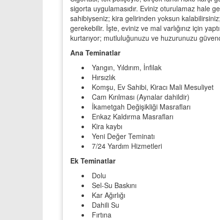
sigorta uygulamasıdır. Eviniz oturulamaz hale gele
sahibiyseniz; kira gelirinden yoksun kalabilirsin
gerekebilir. İşte, eviniz ve mal varlığınız için ya
kurtarıyor; mutluluğunuzu ve huzurunuzu güvence
Ana Teminatlar
Yangın, Yıldırım, İnfilak
Hırsızlık
Komşu, Ev Sahibi, Kiracı Mali Mesuliyet
Cam Kırılması (Aynalar dahildir)
İkametgah Değişikliği Masrafları
Enkaz Kaldırma Masrafları
Kira kaybı
Yeni Değer Teminatı
7/24 Yardım Hizmetleri
Ek Teminatlar
Dolu
Sel-Su Baskını
Kar Ağırlığı
Dahili Su
Fırtına