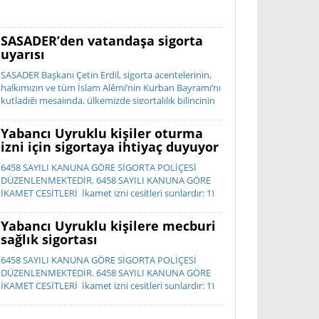
SASADER’den vatandaşa sigorta
uyarısı
SASADER Başkanı Çetin Erdil, sigorta acentelerinin,
halkımızın ve tüm İslam Alêmi’nin Kurban Bayramı’nı
kutladığı mesajında, ülkemizde sigortalılık bilincinin
istenilen düzeyde olmadığını belirterek; “Sigorta, bir
ihtiyaç de...
Yabancı Uyruklu kişiler oturma
izni için sigortaya ihtiyaç duyuyor
6458 SAYILI KANUNA GÖRE SİGORTA POLİÇESİ
DÜZENLENMEKTEDİR. 6458 SAYILI KANUNA GÖRE
İKAMET ÇEŞİTLERİ İkamet izni çeşitleri şunlardır: 1)
Kısa dönem ikamet izni 2) ...
Yabancı Uyruklu kişilere mecburi
sağlık sigortası
6458 SAYILI KANUNA GÖRE SİGORTA POLİÇESİ
DÜZENLENMEKTEDİR. 6458 SAYILI KANUNA GÖRE
İKAMET ÇEŞİTLERİ İkamet izni çeşitleri şunlardır: 1)
Kısa dönem ikamet izni 2) ...