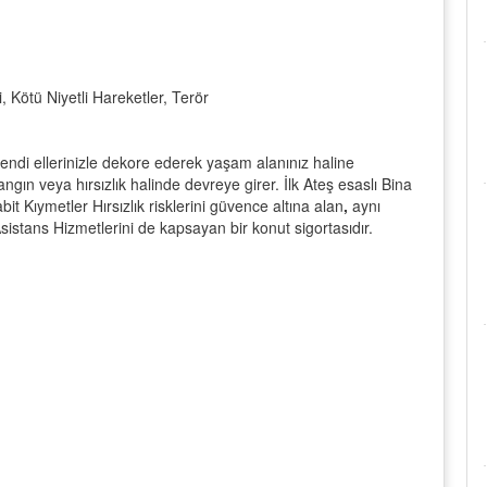
, Kötü Niyetli Hareketler, Terör
 kendi ellerinizle dekore ederek yaşam alanınız haline
ngın veya hırsızlık halinde devreye girer. İlk Ateş esaslı Bina
it Kıymetler Hırsızlık risklerini güvence altına alan
,
aynı
stans Hizmetlerini de kapsayan bir konut sigortasıdır.