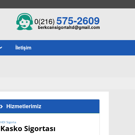
575-2609
0(216)
berkcansigortaltd@gmail.com
İletişim
Hizmetlerimiz
HDI Sigorta
Kasko Sigortası